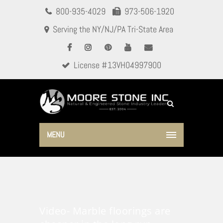
800-935-4029
973-506-1920
Serving the NY/NJ/PA Tri-State Area
License #13VH04997900
MENU
Video- Marble floorings are